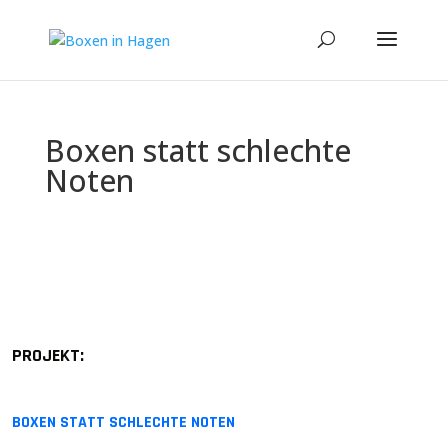
Boxen statt schlechte
Noten
P
R
O
J
E
K
T
:
B
O
X
E
N
S
T
A
T
T
S
C
H
L
E
C
H
T
E
N
O
T
E
N